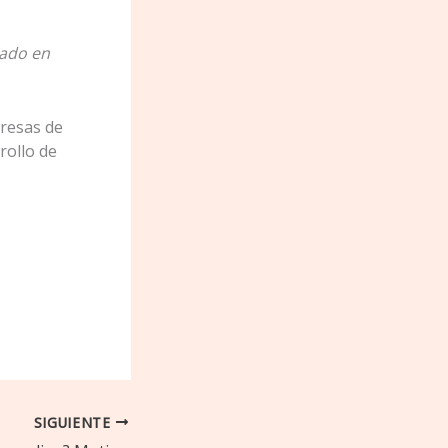
nado en
resas de
rollo de
SIGUIENTE