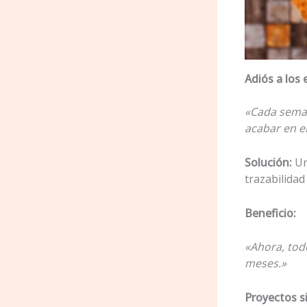
Adiós a los 
«Cada seman
acabar en el
Solución:
Un
trazabilidad
Beneficio:
«Ahora, todo
meses.»
Proyectos s