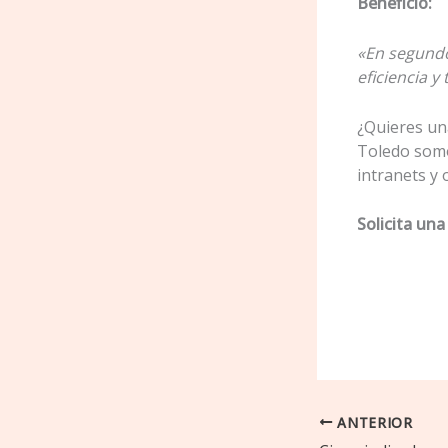
Beneficio:
«En segundo
eficiencia y
¿Quieres un
Toledo somo
intranets y 
Solicita un
ANTERIOR