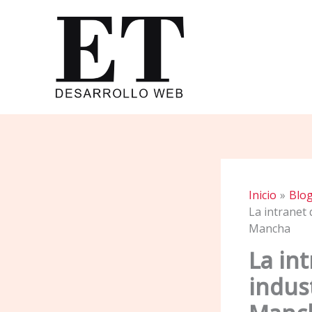
Ir
al
contenido
Inicio
Blo
La intranet 
Mancha
La in
indust