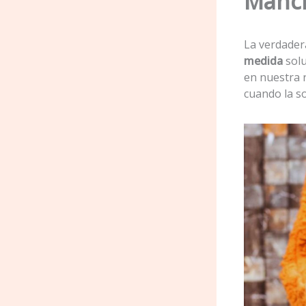
Manc
La verdader
medida
solu
en nuestra 
cuando la s