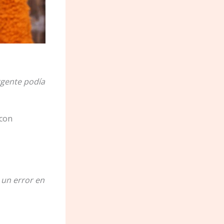
rgente podía
 con
 un error en