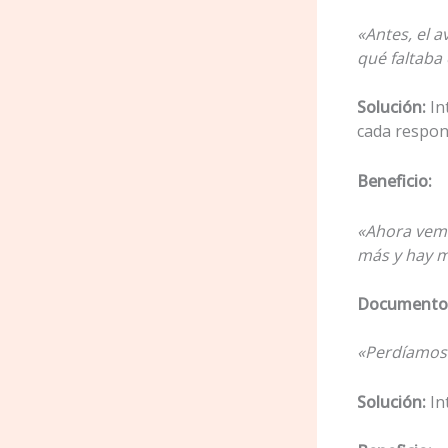
«Antes, el a
qué faltaba 
Solución:
In
cada respon
Beneficio:
«Ahora vemo
más y hay m
Documentos 
«Perdíamos 
Solución:
In