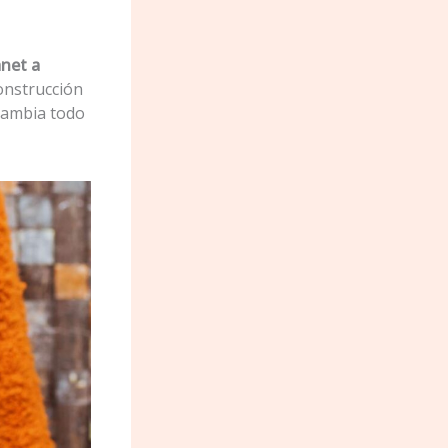
anet a
onstrucción
cambia todo