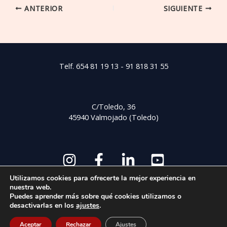
ANTERIOR
SIGUIENTE
Telf. 654 81 19 13 - 91 818 31 55
C/Toledo, 36
45940 Valmojado (Toledo)
Utilizamos cookies para ofrecerte la mejor experiencia en
nuestra web.
Puedes aprender más sobre qué cookies utilizamos o
desactivarlas en los
ajustes
.
© Copyright 2026 Desarrollo web para empresas -
Aviso
Legal
-
Política de Privacidad
-
Política de Cookies
Aceptar
Rechazar
Ajustes