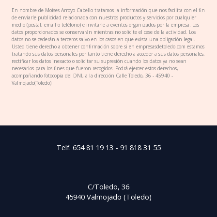
En nombre de Moises Arroyo Cabello tratamos la información que nos facilita con el fin
de enviarle publicidad relacionada con nuestros productos y servicios por cualquier
medio (postal, email o teléfono) e invitarle a eventos organizados por la empresa. Los
datos proporcionados se conservarán mientras no solicite el cese de la actividad. Los
datos no se cederán a terceros salvo en los casos en que exista una obligación legal.
Usted tiene derecho a obtener confirmación sobre si en empresasdetoledo.com estamos
tratando sus datos personales por tanto tiene derecho a acceder a sus datos personales,
rectificar los datos inexacto o solicitar su supresión cuando los datos ya no sean
necesarios para los fines que fueron recogidos. Podrá ejercer estos derechos,
acompañando fotocopia del DNI, a la dirección Calle Toledo, 36 - 45940 -
Valmojado(Toledo)
Telf. 654 81 19 13 - 91 818 31 55
C/Toledo, 36
45940 Valmojado (Toledo)